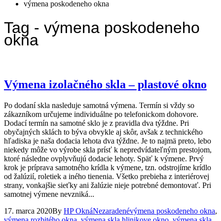
výmena poskodeneho okna
Tag - výmena poskodeneho
okna
Výmena izolačného skla – plastové okno
Po dodaní skla nasleduje samotná výmena. Termín si vždy so
zákazníkom určujeme individuálne po telefonickom dohovore.
Dodací termín na samotné sklo je z pravidla dva týždne. Pri
obyčajných sklách to býva obvykle aj skôr, avšak z technického
hľadiska je naša dodacia lehota dva týždne. Je to najmä preto, lebo
niekedy môže vo výrobe skla prísť k nepredvídateľným prestojom,
ktoré následne ovplyvňujú dodacie lehoty. Späť k výmene. Prvý
krok je príprava samotného krídla k výmene, tzn. odstrojíme krídlo
od žalúzií, roletiek a iného tienenia. Všetko prebieha z interiérovej
strany, vonkajšie sieťky ani žalúzie nieje potrebné demontovať. Pri
samotnej výmene nevzniká...
17. marca 2020
By
HP Okná
Nezaradené
výmena poskodeneho okna
,
výmena rozbitého okna
,
výmena skla hlinikove okno
,
výmena skla