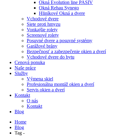
Okná Evolution line PASIV
Okná Rehau Synego
Hliníkové Okná a dvere
Vchodové dvere
Siete proti hmyzu
Vonkajšie rolety
Screenové rolety
Posuvné dvere a posuvné systémy
Garážové brány
Bezpečnosť a zabezpečenie okien a dverí
Vchodové dvere do bytu
Cenová ponuka
Naše práce
Služby
Výmena skiel
Profesionálna montáž okien a dverí
Servis okien a dverí
Kontakt
O nás
Kontakt
Blog
Home
Blog
Tag -