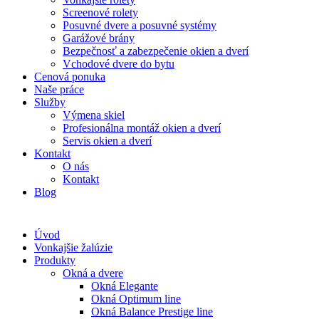
Screenové rolety
Posuvné dvere a posuvné systémy
Garážové brány
Bezpečnosť a zabezpečenie okien a dverí
Vchodové dvere do bytu
Cenová ponuka
Naše práce
Služby
Výmena skiel
Profesionálna montáž okien a dverí
Servis okien a dverí
Kontakt
O nás
Kontakt
Blog
Úvod
Vonkajšie žalúzie
Produkty
Okná a dvere
Okná Elegante
Okná Optimum line
Okná Balance Prestige line