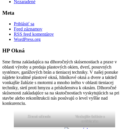
Nezaradené
Meta
Prihlásiť sa
Feed záznamov
RSS feed komentárov
WordPress.org
HP Okná
Sme firma zakladajúca na dlhoročných skúsenostiach a praxe v
oblasti výroby a predaja plastových okien, dverí, posuvných
systémov, garážových brán a tieniacej techniky. V našej ponuke
nájdete kvalitné plastové okná, hliníkové okná a dvere a taktiež
vonkajšie žalúzie s motormi a mnoho iného v oblasti tieniacej
techniky, sietí proti hmyzu a príslušenstva k oknám. Dlhoročné
skúsenosti zakladajúce sa na skutočnostiach vyskytujúcich sa pri
stavbe alebo rekonštrukcii nás posúvajú o level vyššie nad
konkurenciu.
Zimná záhrada
Vonkajšie žalúzie s
ovládaním