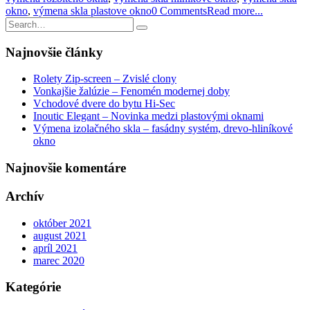
okno
,
výmena skla plastove okno
0 Comments
Read more...
Najnovšie články
Rolety Zip-screen – Zvislé clony
Vonkajšie žalúzie – Fenomén modernej doby
Vchodové dvere do bytu Hi-Sec
Inoutic Elegant – Novinka medzi plastovými oknami
Výmena izolačného skla – fasádny systém, drevo-hliníkové
okno
Najnovšie komentáre
Archív
október 2021
august 2021
apríl 2021
marec 2020
Kategórie