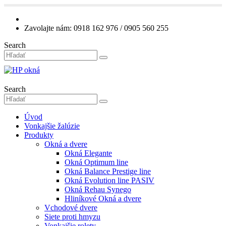
Zavolajte nám: 0918 162 976 / 0905 560 255
Search
Search
Úvod
Vonkajšie žalúzie
Produkty
Okná a dvere
Okná Elegante
Okná Optimum line
Okná Balance Prestige line
Okná Evolution line PASIV
Okná Rehau Synego
Hliníkové Okná a dvere
Vchodové dvere
Siete proti hmyzu
Vonkajšie rolety