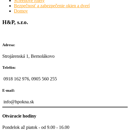
Screenové rolety
Bezpečnosť a zabezpečenie okien a dverí
Domov
H&P, s.r.o.
Adresa:
Strojárenská 1, Bernolákovo
Telefón:
0918 162 976, 0905 560 255
E-mail:
info@hpokna.sk
Otváracie hodiny
Pondelok až piatok - od 9.00 - 16.00