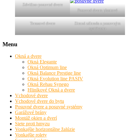
Zdvižno-posuvné dvere
Posuvné dvere plastové
Terasové dvere
Zimná záhrada s posuvným
systémom
Menu
Okná a dvere
Okná Elegante
Okná Optimum line
Okná Balance Prestige line
Okná Evolution line PASIV
Okná Rehau Synego
Hliníkové Okná a dvere
Vchodové dvere
Vchodové dvere do bytu
Posuvné dvere a posuvné systémy
Garážové brány
Montáž okien a dverí
Siete proti hmyzu
Vonkajšie horizontálne žalúzie
Vonkajšie rolety