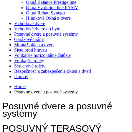
Okná Balance Prestige line
Okná Evolution line PASIV
Okná Rehau Synego
Hliníkové Okná a dvere
Vchodové dvere
Vchodové dvere do bytu
Posuvné dvere a posuvné systémy
Garážové brány
Montáž okien a dverí
Siete proti hmyzu
Vonkajšie horizontálne žalúzie
Vonkajšie rolety
Screenové rolety
Bezpečnosť a zabezpečenie okien a dverí
Domov
Home
Posuvné dvere a posuvné systémy
Posuvné dvere a posuvné
systémy
POSUVNÝ TERASOVÝ