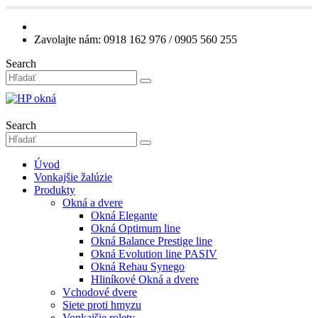
Zavolajte nám: 0918 162 976 / 0905 560 255
Search
Search
Úvod
Vonkajšie žalúzie
Produkty
Okná a dvere
Okná Elegante
Okná Optimum line
Okná Balance Prestige line
Okná Evolution line PASIV
Okná Rehau Synego
Hliníkové Okná a dvere
Vchodové dvere
Siete proti hmyzu
Vonkajšie rolety