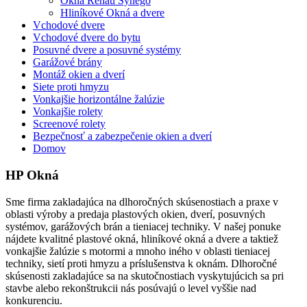
Okná Rehau Synego
Hliníkové Okná a dvere
Vchodové dvere
Vchodové dvere do bytu
Posuvné dvere a posuvné systémy
Garážové brány
Montáž okien a dverí
Siete proti hmyzu
Vonkajšie horizontálne žalúzie
Vonkajšie rolety
Screenové rolety
Bezpečnosť a zabezpečenie okien a dverí
Domov
HP Okná
Sme firma zakladajúca na dlhoročných skúsenostiach a praxe v
oblasti výroby a predaja plastových okien, dverí, posuvných
systémov, garážových brán a tieniacej techniky. V našej ponuke
nájdete kvalitné plastové okná, hliníkové okná a dvere a taktiež
vonkajšie žalúzie s motormi a mnoho iného v oblasti tieniacej
techniky, sietí proti hmyzu a príslušenstva k oknám. Dlhoročné
skúsenosti zakladajúce sa na skutočnostiach vyskytujúcich sa pri
stavbe alebo rekonštrukcii nás posúvajú o level vyššie nad
konkurenciu.