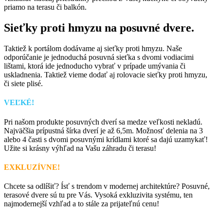
priamo na terasu či balkón.
Sieťky proti hmyzu na posuvné dvere.
Taktiež k portálom dodávame aj sieťky proti hmyzu. Naše
odporúčanie je jednoduchá posuvná sieťka s dvomi vodiacimi
lištami, ktorá ide jednoducho vybrať v prípade umývania či
uskladnenia. Taktiež vieme dodať aj rolovacie sieťky proti hmyzu,
či siete plisé.
VEĽKÉ!
Pri našom produkte posuvných dverí sa medze veľkosti nekladú.
Najväčšia prípustná šírka dverí je až 6,5m. Možnosť delenia na 3
alebo 4 časti s dvomi posuvnými krídlami ktoré sa dajú uzamykať!
Užite si krásny výhľad na Vašu záhradu či terasu!
EXKLUZÍVNE!
Chcete sa odlíšiť? Ísť s trendom v modernej architektúre? Posuvné,
terasové dvere sú tu pre Vás. Vysoká exkluzivita systému, ten
najmodernejší vzhľad a to stále za prijateľnú cenu!