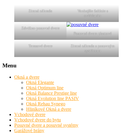
Zimná záhrada
Vonkajšie žalúzie s
ovládaním
Zdvižno-posuvné dvere
Posuvné dvere plastové
Terasové dvere
Zimná záhrada s posuvným
systémom
Menu
Okná a dvere
Okná Elegante
Okná Optimum line
Okná Balance Prestige line
Okná Evolution line PASIV
Okná Rehau Synego
Hliníkové Okná a dvere
Vchodové dvere
Vchodové dvere do bytu
Posuvné dvere a posuvné systémy
Garážové brány