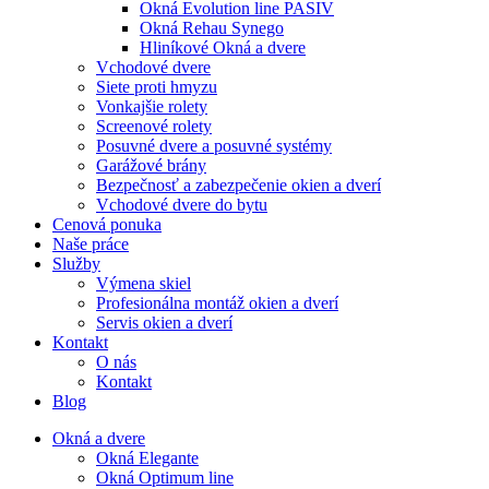
Okná Evolution line PASIV
Okná Rehau Synego
Hliníkové Okná a dvere
Vchodové dvere
Siete proti hmyzu
Vonkajšie rolety
Screenové rolety
Posuvné dvere a posuvné systémy
Garážové brány
Bezpečnosť a zabezpečenie okien a dverí
Vchodové dvere do bytu
Cenová ponuka
Naše práce
Služby
Výmena skiel
Profesionálna montáž okien a dverí
Servis okien a dverí
Kontakt
O nás
Kontakt
Blog
Okná a dvere
Okná Elegante
Okná Optimum line