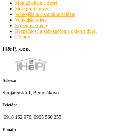
Montáž okien a dverí
Siete proti hmyzu
Vonkajšie horizontálne žalúzie
Vonkajšie rolety
Screenové rolety
Bezpečnosť a zabezpečenie okien a dverí
Domov
H&P, s.r.o.
Adresa:
Strojárenská 1, Bernolákovo
Telefón:
0918 162 976, 0905 560 255
E-mail: