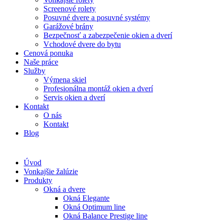
Screenové rolety
Posuvné dvere a posuvné systémy
Garážové brány
Bezpečnosť a zabezpečenie okien a dverí
Vchodové dvere do bytu
Cenová ponuka
Naše práce
Služby
Výmena skiel
Profesionálna montáž okien a dverí
Servis okien a dverí
Kontakt
O nás
Kontakt
Blog
Úvod
Vonkajšie žalúzie
Produkty
Okná a dvere
Okná Elegante
Okná Optimum line
Okná Balance Prestige line