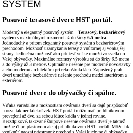
SYSTÉM
Posuvné terasové dvere HST portál.
Moderný a elegantný posuvný systém –
Terasový, bezbariérový
systém
s maximálnymi rozmermi až do šírky
6.5 metra
.
Jednoduchý a pritom elegantný posuvný systém s bezbariérovým
prechodom. Možnosť uzamykania terasy z vnútornej aj vonkajšej
strany. Jedinečná možnosť ako priniesť veľké množstvo svetla do
Vašej obývačky. Maximálne rozmery výrobku sú do šírky 6.5 metra
a do výšky až 3 metrov. Optimálne riešenie pre moderné novostavby
alebo modernú architektúru pri rekonštrukciách. Zapustený prah
dverí umožňuje bezbariérové riešenie prechodu medzi interiérom a
exteriérom.
Posuvné dvere do obývačky či spálne.
Vďaka variabilite a možnostiam otvárania dverí sa dajú prispôsobiť
naozaj takmer kdekoľvek. HST portáli môžu mať pri hliníkovom
prevedení až dve, za sebou idúce krídla v jednej rovine.
Bezstĺpikové, takzvané štulpové riešenie otvárania dverí je taktiež
možné či pri plastovom ale aj pri hliníkovom HST portáli. Môže tak
vzniknúť naozaj priestranný prechod z Vašej kuchyne či obývačky