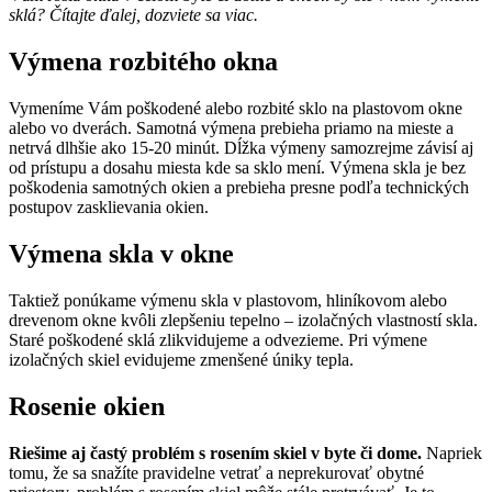
sklá? Čítajte ďalej, dozviete sa viac.
Výmena rozbitého okna
Vymeníme Vám poškodené alebo rozbité sklo na plastovom okne
alebo vo dverách. Samotná výmena prebieha priamo na mieste a
netrvá dlhšie ako 15-20 minút. Dĺžka výmeny samozrejme závisí aj
od prístupu a dosahu miesta kde sa sklo mení. Výmena skla je bez
poškodenia samotných okien a prebieha presne podľa technických
postupov zasklievania okien.
Výmena skla v okne
Taktiež ponúkame výmenu skla v plastovom, hliníkovom alebo
drevenom okne kvôli zlepšeniu tepelno – izolačných vlastností skla.
Staré poškodené sklá zlikvidujeme a odvezieme. Pri výmene
izolačných skiel evidujeme zmenšené úniky tepla.
Rosenie okien
Riešime aj častý problém s rosením skiel v byte či dome.
Napriek
tomu, že sa snažíte pravidelne vetrať a neprekurovať obytné