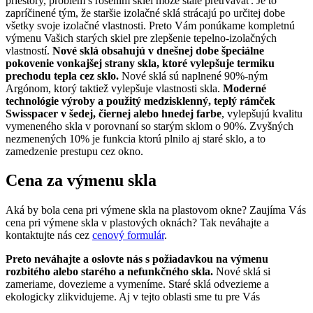
priestory, problém s rosením skiel môže stále pretrvávať. Je to
zapríčinené tým, že staršie izolačné sklá strácajú po určitej dobe
všetky svoje izolačné vlastnosti. Preto Vám ponúkame kompletnú
výmenu Vašich starých skiel pre zlepšenie tepelno-izolačných
vlastností.
Nové sklá obsahujú v dnešnej dobe špeciálne
pokovenie vonkajšej strany skla, ktoré vylepšuje termiku
prechodu tepla cez sklo.
Nové sklá sú naplnené 90%-ným
Argónom, ktorý taktiež vylepšuje vlastnosti skla.
Moderné
technológie výroby a použitý medzisklenný, teplý rámček
Swisspacer v šedej, čiernej alebo hnedej farbe
, vylepšujú kvalitu
vymeneného skla v porovnaní so starým sklom o 90%. Zvyšných
nezmenených 10% je funkcia ktorú plnilo aj staré sklo, a to
zamedzenie prestupu cez okno.
Cena za výmenu skla
Aká by bola cena pri výmene skla na plastovom okne? Zaujíma Vás
cena pri výmene skla v plastových oknách? Tak neváhajte a
kontaktujte nás cez
cenový formulár
.
Preto neváhajte a oslovte nás s požiadavkou na výmenu
rozbitého alebo starého a nefunkčného skla.
Nové sklá si
zameriame, dovezieme a vymeníme. Staré sklá odvezieme a
ekologicky zlikvidujeme. Aj v tejto oblasti sme tu pre Vás