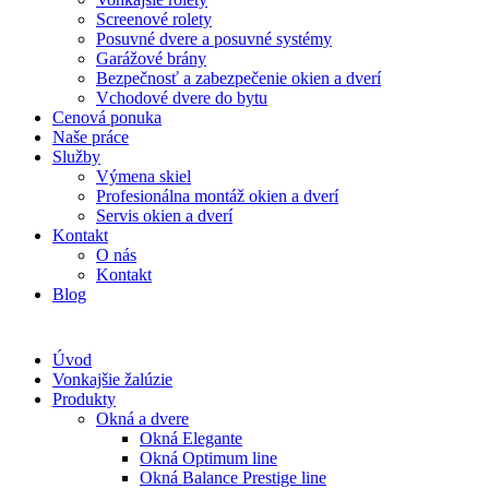
Screenové rolety
Posuvné dvere a posuvné systémy
Garážové brány
Bezpečnosť a zabezpečenie okien a dverí
Vchodové dvere do bytu
Cenová ponuka
Naše práce
Služby
Výmena skiel
Profesionálna montáž okien a dverí
Servis okien a dverí
Kontakt
O nás
Kontakt
Blog
Úvod
Vonkajšie žalúzie
Produkty
Okná a dvere
Okná Elegante
Okná Optimum line
Okná Balance Prestige line