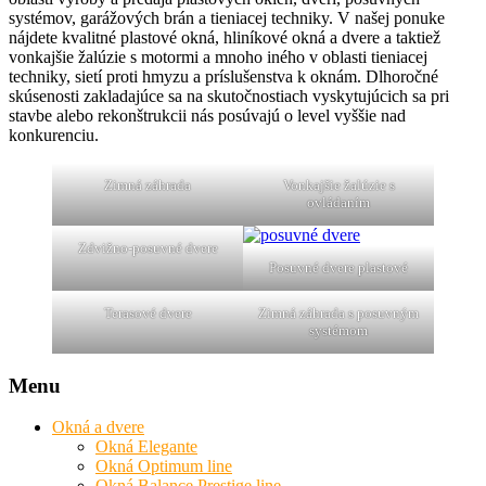
systémov, garážových brán a tieniacej techniky. V našej ponuke
nájdete kvalitné plastové okná, hliníkové okná a dvere a taktiež
vonkajšie žalúzie s motormi a mnoho iného v oblasti tieniacej
techniky, sietí proti hmyzu a príslušenstva k oknám. Dlhoročné
skúsenosti zakladajúce sa na skutočnostiach vyskytujúcich sa pri
stavbe alebo rekonštrukcii nás posúvajú o level vyššie nad
konkurenciu.
Zimná záhrada
Vonkajšie žalúzie s
ovládaním
Zdvižno-posuvné dvere
Posuvné dvere plastové
Terasové dvere
Zimná záhrada s posuvným
systémom
Menu
Okná a dvere
Okná Elegante
Okná Optimum line
Okná Balance Prestige line