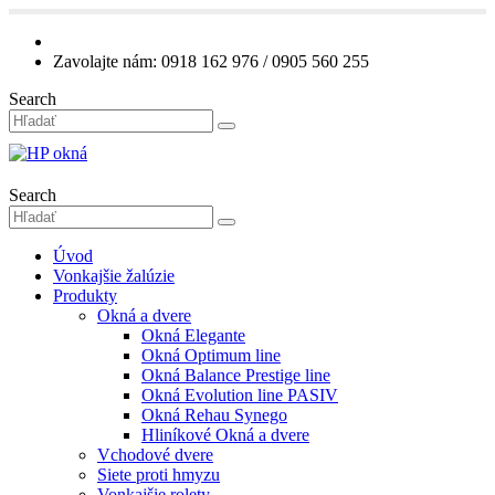
Zavolajte nám: 0918 162 976 / 0905 560 255
Search
Search
Úvod
Vonkajšie žalúzie
Produkty
Okná a dvere
Okná Elegante
Okná Optimum line
Okná Balance Prestige line
Okná Evolution line PASIV
Okná Rehau Synego
Hliníkové Okná a dvere
Vchodové dvere
Siete proti hmyzu
Vonkajšie rolety