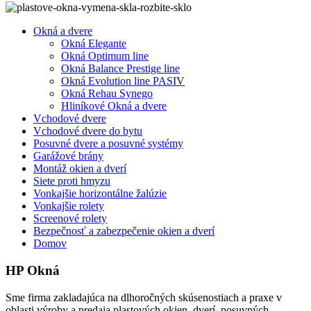
Okná a dvere
Okná Elegante
Okná Optimum line
Okná Balance Prestige line
Okná Evolution line PASIV
Okná Rehau Synego
Hliníkové Okná a dvere
Vchodové dvere
Vchodové dvere do bytu
Posuvné dvere a posuvné systémy
Garážové brány
Montáž okien a dverí
Siete proti hmyzu
Vonkajšie horizontálne žalúzie
Vonkajšie rolety
Screenové rolety
Bezpečnosť a zabezpečenie okien a dverí
Domov
HP Okná
Sme firma zakladajúca na dlhoročných skúsenostiach a praxe v
oblasti výroby a predaja plastových okien, dverí, posuvných