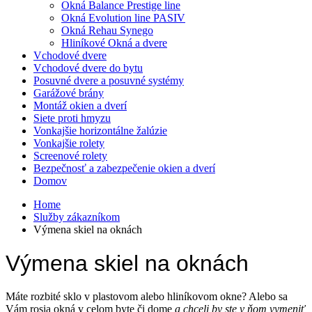
Okná Balance Prestige line
Okná Evolution line PASIV
Okná Rehau Synego
Hliníkové Okná a dvere
Vchodové dvere
Vchodové dvere do bytu
Posuvné dvere a posuvné systémy
Garážové brány
Montáž okien a dverí
Siete proti hmyzu
Vonkajšie horizontálne žalúzie
Vonkajšie rolety
Screenové rolety
Bezpečnosť a zabezpečenie okien a dverí
Domov
Home
Služby zákazníkom
Výmena skiel na oknách
Výmena skiel na oknách
Máte rozbité sklo v plastovom alebo hliníkovom okne? Alebo sa
Vám rosia okná v celom byte či dome
a chceli by ste v ňom vymeniť