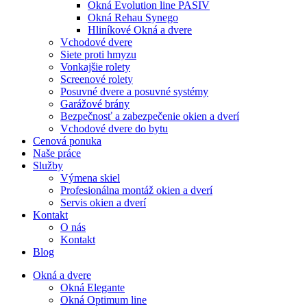
Okná Evolution line PASIV
Okná Rehau Synego
Hliníkové Okná a dvere
Vchodové dvere
Siete proti hmyzu
Vonkajšie rolety
Screenové rolety
Posuvné dvere a posuvné systémy
Garážové brány
Bezpečnosť a zabezpečenie okien a dverí
Vchodové dvere do bytu
Cenová ponuka
Naše práce
Služby
Výmena skiel
Profesionálna montáž okien a dverí
Servis okien a dverí
Kontakt
O nás
Kontakt
Blog
Okná a dvere
Okná Elegante
Okná Optimum line