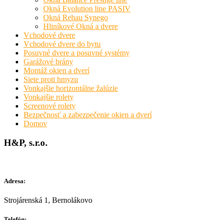
Okná Evolution line PASIV
Okná Rehau Synego
Hliníkové Okná a dvere
Vchodové dvere
Vchodové dvere do bytu
Posuvné dvere a posuvné systémy
Garážové brány
Montáž okien a dverí
Siete proti hmyzu
Vonkajšie horizontálne žalúzie
Vonkajšie rolety
Screenové rolety
Bezpečnosť a zabezpečenie okien a dverí
Domov
H&P, s.r.o.
Adresa:
Strojárenská 1, Bernolákovo
Telefón: