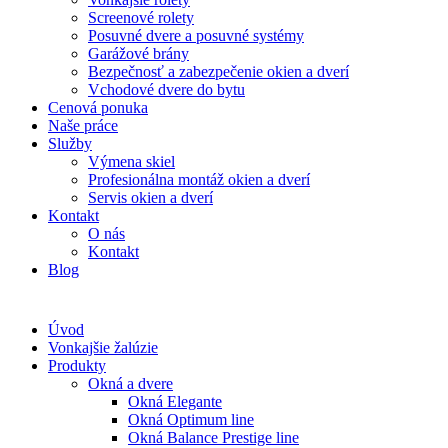
Screenové rolety
Posuvné dvere a posuvné systémy
Garážové brány
Bezpečnosť a zabezpečenie okien a dverí
Vchodové dvere do bytu
Cenová ponuka
Naše práce
Služby
Výmena skiel
Profesionálna montáž okien a dverí
Servis okien a dverí
Kontakt
O nás
Kontakt
Blog
Úvod
Vonkajšie žalúzie
Produkty
Okná a dvere
Okná Elegante
Okná Optimum line
Okná Balance Prestige line