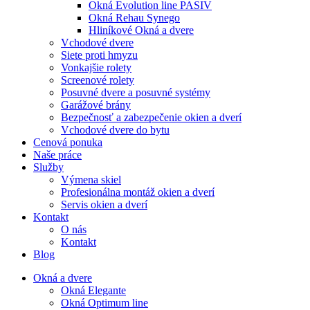
Okná Evolution line PASIV
Okná Rehau Synego
Hliníkové Okná a dvere
Vchodové dvere
Siete proti hmyzu
Vonkajšie rolety
Screenové rolety
Posuvné dvere a posuvné systémy
Garážové brány
Bezpečnosť a zabezpečenie okien a dverí
Vchodové dvere do bytu
Cenová ponuka
Naše práce
Služby
Výmena skiel
Profesionálna montáž okien a dverí
Servis okien a dverí
Kontakt
O nás
Kontakt
Blog
Okná a dvere
Okná Elegante
Okná Optimum line