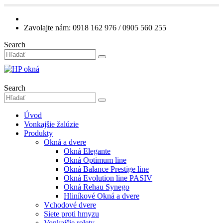
Zavolajte nám: 0918 162 976 / 0905 560 255
Search
Search
Úvod
Vonkajšie žalúzie
Produkty
Okná a dvere
Okná Elegante
Okná Optimum line
Okná Balance Prestige line
Okná Evolution line PASIV
Okná Rehau Synego
Hliníkové Okná a dvere
Vchodové dvere
Siete proti hmyzu
Vonkajšie rolety