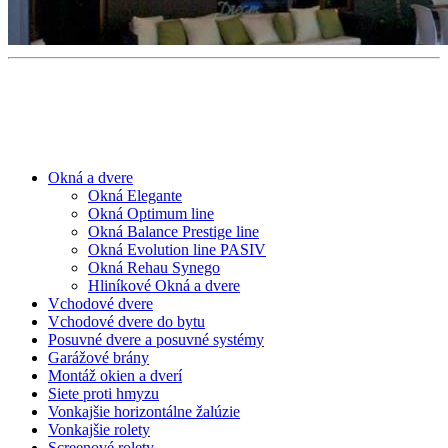
Okná a dvere
Okná Elegante
Okná Optimum line
Okná Balance Prestige line
Okná Evolution line PASIV
Okná Rehau Synego
Hliníkové Okná a dvere
Vchodové dvere
Vchodové dvere do bytu
Posuvné dvere a posuvné systémy
Garážové brány
Montáž okien a dverí
Siete proti hmyzu
Vonkajšie horizontálne žalúzie
Vonkajšie rolety
Screenové rolety