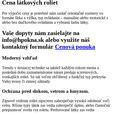
Cena látkových roliet
Pre výpočet ceny je potrebné nám zaslať orientačné rozmery vo
formáte šírka x výška, typ ovládania – manuálne alebo motorické s
alebo bez diaľkového ovládania a vybranú farbu látky.
Vaše dopyty nám zasielajte na
info@hpokna.sk alebo využite náš
kontaktný formulár
Cenová ponuka
Moderný vzhľad
Trendy v tieniacej technike sa taktiež každým rokom menia a
poslednú dobu zaznamenávame nárast predaja screenových,
vonkajších roliet. Sú tak veľmi obľúbený a funkčný typ prekrytia
Vašej terasy či zimnej záhrady.
Ochrana pred slnkom, vetrom a hmyzom.
Zipsové vedenie roliet zipscreen zabezpečuje vysokú odolnosť voči
vetru. Rôzne typy látok zas vedia zabezpečiť úplnu, alebo čiastočnú
priepustnosť svetla cez roletu. Perforované látky zas vedia