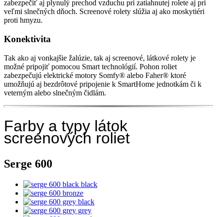
zabezpečiť aj plynulý prechod vzduchu pri zatiahnutej rolete aj pri
veľmi slnečných dňoch. Screenové rolety slúžia aj ako moskytiéri
proti hmyzu.
Konektivita
Tak ako aj vonkajšie žalúzie, tak aj screenové, látkové rolety je
možné pripojiť pomocou Smart technológií. Pohon roliet
zabezpečujú elektrické motory Somfy® alebo Faher® ktoré
umožňujú aj bezdrôtové pripojenie k SmartHome jednotkám či k
veterným alebo slnečným čidlám.
Farby a typy látok
screenových roliet
Serge 600