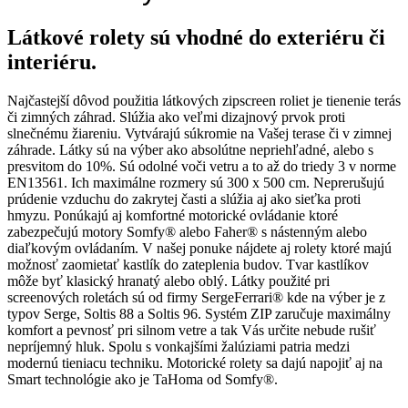
Látkové rolety sú vhodné do exteriéru či
interiéru.
Najčastejší dôvod použitia látkových zipscreen roliet je tienenie terás
či zimných záhrad. Slúžia ako veľmi dizajnový prvok proti
slnečnému žiareniu. Vytvárajú súkromie na Vašej terase či v zimnej
záhrade. Látky sú na výber ako absolútne nepriehľadné, alebo s
presvitom do 10%. Sú odolné voči vetru a to až do triedy 3 v norme
EN13561. Ich maximálne rozmery sú 300 x 500 cm. Neprerušujú
prúdenie vzduchu do zakrytej časti a slúžia aj ako sieťka proti
hmyzu. Ponúkajú aj komfortné motorické ovládanie ktoré
zabezpečujú motory Somfy® alebo Faher® s nástenným alebo
diaľkovým ovládaním. V našej ponuke nájdete aj rolety ktoré majú
možnosť zaomietať kastlík do zateplenia budov. Tvar kastlíkov
môže byť klasický hranatý alebo oblý. Látky použité pri
screenových roletách sú od firmy SergeFerrari® kde na výber je z
typov Serge, Soltis 88 a Soltis 96. Systém ZIP zaručuje maximálny
komfort a pevnosť pri silnom vetre a tak Vás určite nebude rušiť
nepríjemný hluk. Spolu s vonkajšími žalúziami patria medzi
modernú tieniacu techniku. Motorické rolety sa dajú napojiť aj na
Smart technológie ako je TaHoma od Somfy®.