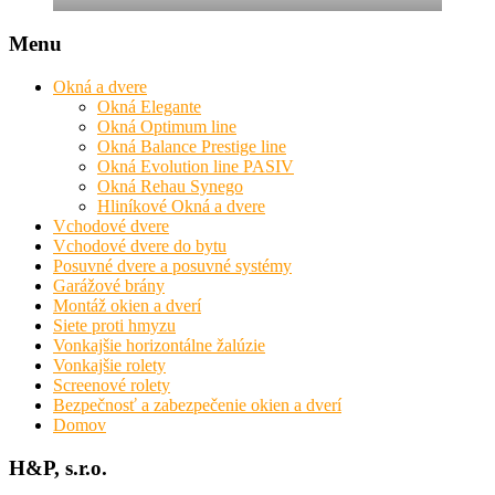
Menu
Okná a dvere
Okná Elegante
Okná Optimum line
Okná Balance Prestige line
Okná Evolution line PASIV
Okná Rehau Synego
Hliníkové Okná a dvere
Vchodové dvere
Vchodové dvere do bytu
Posuvné dvere a posuvné systémy
Garážové brány
Montáž okien a dverí
Siete proti hmyzu
Vonkajšie horizontálne žalúzie
Vonkajšie rolety
Screenové rolety
Bezpečnosť a zabezpečenie okien a dverí
Domov
H&P, s.r.o.