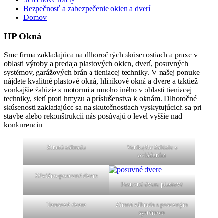
Bezpečnosť a zabezpečenie okien a dverí
Domov
HP Okná
Sme firma zakladajúca na dlhoročných skúsenostiach a praxe v
oblasti výroby a predaja plastových okien, dverí, posuvných
systémov, garážových brán a tieniacej techniky. V našej ponuke
nájdete kvalitné plastové okná, hliníkové okná a dvere a taktiež
vonkajšie žalúzie s motormi a mnoho iného v oblasti tieniacej
techniky, sietí proti hmyzu a príslušenstva k oknám. Dlhoročné
skúsenosti zakladajúce sa na skutočnostiach vyskytujúcich sa pri
stavbe alebo rekonštrukcii nás posúvajú o level vyššie nad
konkurenciu.
Zimná záhrada
Vonkajšie žalúzie s
ovládaním
Zdvižno-posuvné dvere
Posuvné dvere plastové
Terasové dvere
Zimná záhrada s posuvným
systémom