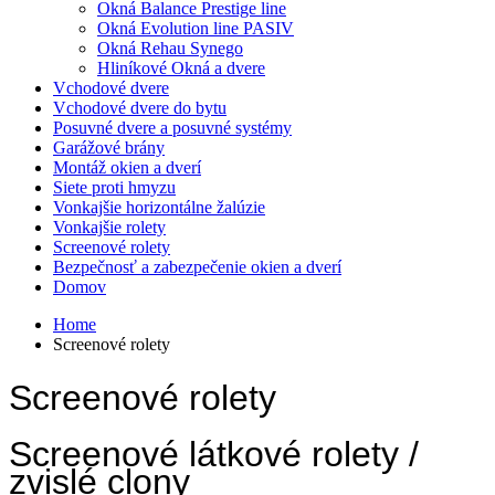
Okná Balance Prestige line
Okná Evolution line PASIV
Okná Rehau Synego
Hliníkové Okná a dvere
Vchodové dvere
Vchodové dvere do bytu
Posuvné dvere a posuvné systémy
Garážové brány
Montáž okien a dverí
Siete proti hmyzu
Vonkajšie horizontálne žalúzie
Vonkajšie rolety
Screenové rolety
Bezpečnosť a zabezpečenie okien a dverí
Domov
Home
Screenové rolety
Screenové rolety
Screenové látkové rolety /
zvislé clony