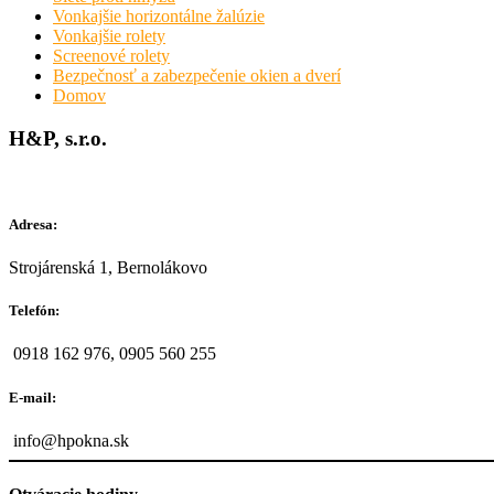
Vonkajšie horizontálne žalúzie
Vonkajšie rolety
Screenové rolety
Bezpečnosť a zabezpečenie okien a dverí
Domov
H&P, s.r.o.
Adresa:
Strojárenská 1, Bernolákovo
Telefón:
0918 162 976, 0905 560 255
E-mail:
info@hpokna.sk