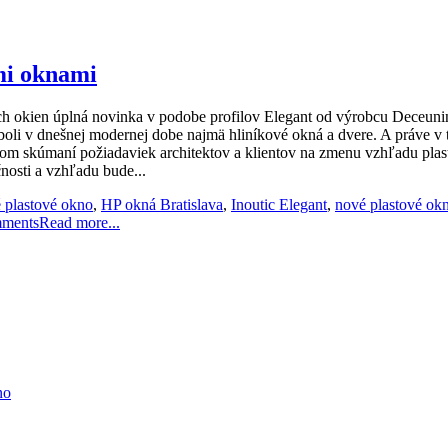
mi oknami
ch okien úplná novinka v podobe profilov Elegant od výrobcu Deceuni
boli v dnešnej modernej dobe najmä hliníkové okná a dvere. A práve v t
čnom skúmaní požiadaviek architektov a klientov na zmenu vzhľadu plast
nosti a vzhľadu bude...
 plastové okno
,
HP okná Bratislava
,
Inoutic Elegant
,
nové plastové ok
ments
Read more...
no