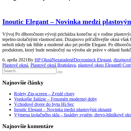
Inoutic Elegant – Novinka medzi plastový
Vývoj Po dlhoročnom vývoji prichádza konečne aj v rodine plastový
tepelno-izolačnými vlastnosťami. Dizajnovo príťažlivejšie okná však 
neboli nikdy tak štíhle a moderné ako pri profile Elegant. Po dlhoro
produktom, ktorý bude nenáročný na výrobu ale práve v oblasti funkč
6. apríla 2021
By
HP Okná
Nezaradené
Deceuninck Elegant
,
dizajnové
Plastové okná
,
Plastové okná Bratislava
,
plastové okno Elegant
0 Com
Najnovšie články
Rolety Zip-screen – Zvislé clony
Vonkajšie žalúzie – Fenomén modernej doby
Vchodové dvere do bytu Hi-Sec
Inoutic Elegant – Novinka medzi plastovými oknami
Výmena izolačného skla – fasádny systém, drevo-hliníkové ok
Najnovšie komentáre