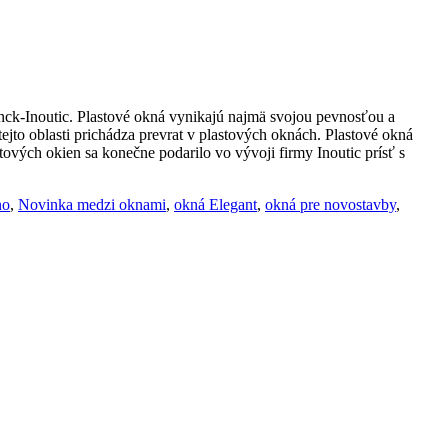
nck-Inoutic. Plastové okná vynikajú najmä svojou pevnosťou a
ejto oblasti prichádza prevrat v plastových oknách. Plastové okná
ových okien sa konečne podarilo vo vývoji firmy Inoutic prísť s
no
,
Novinka medzi oknami
,
okná Elegant
,
okná pre novostavby
,