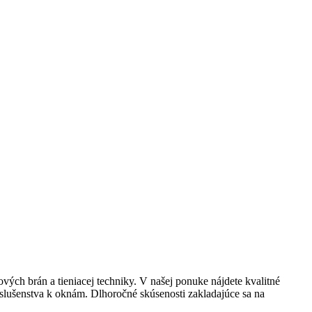
vých brán a tieniacej techniky. V našej ponuke nájdete kvalitné
príslušenstva k oknám. Dlhoročné skúsenosti zakladajúce sa na