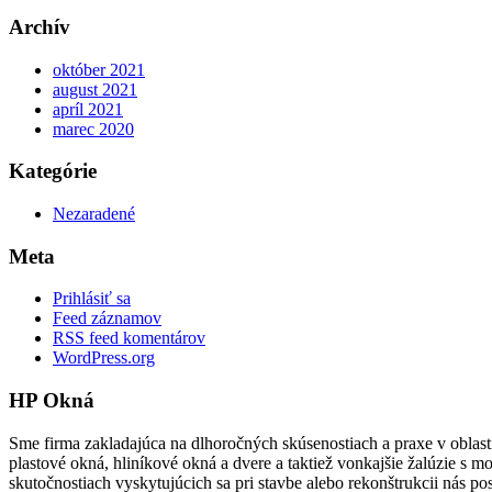
Archív
október 2021
august 2021
apríl 2021
marec 2020
Kategórie
Nezaradené
Meta
Prihlásiť sa
Feed záznamov
RSS feed komentárov
WordPress.org
HP Okná
Sme firma zakladajúca na dlhoročných skúsenostiach a praxe v oblasti
plastové okná, hliníkové okná a dvere a taktiež vonkajšie žalúzie s m
skutočnostiach vyskytujúcich sa pri stavbe alebo rekonštrukcii nás po