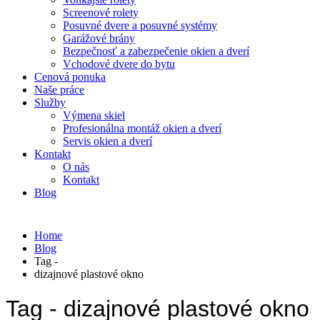
Screenové rolety
Posuvné dvere a posuvné systémy
Garážové brány
Bezpečnosť a zabezpečenie okien a dverí
Vchodové dvere do bytu
Cenová ponuka
Naše práce
Služby
Výmena skiel
Profesionálna montáž okien a dverí
Servis okien a dverí
Kontakt
O nás
Kontakt
Blog
Home
Blog
Tag -
dizajnové plastové okno
Tag - dizajnové plastové okno