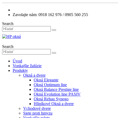
Zavolajte nám: 0918 162 976 / 0905 560 255
Search
Search
Úvod
Vonkajšie žalúzie
Produkty
Okná a dvere
Okná Elegante
Okná Optimum line
Okná Balance Prestige line
Okná Evolution line PASIV
Okná Rehau Synego
Hliníkové Okná a dvere
Vchodové dvere
Siete proti hmyzu
Vonkajšie rolety