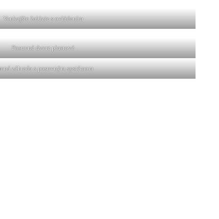
Vonkajšie žalúzie s ovládaním
Posuvné dvere plastové
mná záhrada s posuvným systémom