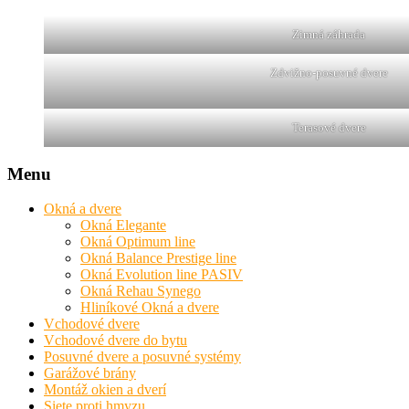
Zimná záhrada
Zdvižno-posuvné dvere
Terasové dvere
Menu
Okná a dvere
Okná Elegante
Okná Optimum line
Okná Balance Prestige line
Okná Evolution line PASIV
Okná Rehau Synego
Hliníkové Okná a dvere
Vchodové dvere
Vchodové dvere do bytu
Posuvné dvere a posuvné systémy
Garážové brány
Montáž okien a dverí
Siete proti hmyzu