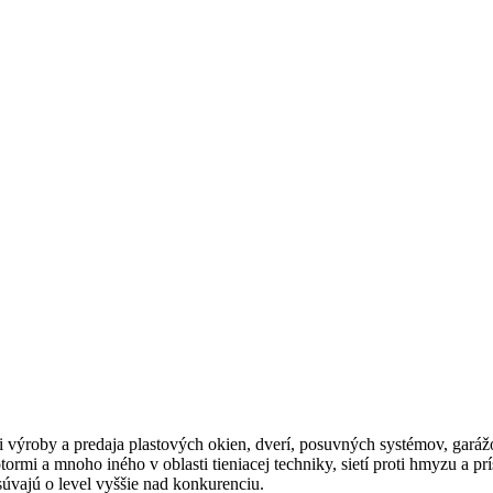
 výroby a predaja plastových okien, dverí, posuvných systémov, garážo
otormi a mnoho iného v oblasti tieniacej techniky, sietí proti hmyzu a 
súvajú o level vyššie nad konkurenciu.